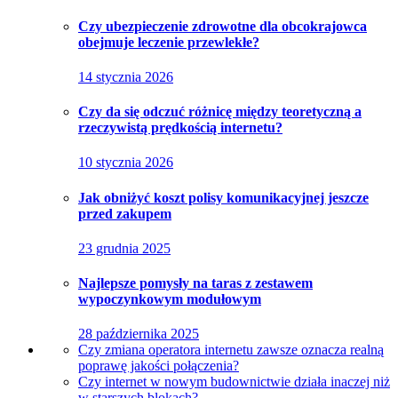
Czy ubezpieczenie zdrowotne dla obcokrajowca
obejmuje leczenie przewlekłe?
14 stycznia 2026
Czy da się odczuć różnicę między teoretyczną a
rzeczywistą prędkością internetu?
10 stycznia 2026
Jak obniżyć koszt polisy komunikacyjnej jeszcze
przed zakupem
23 grudnia 2025
Najlepsze pomysły na taras z zestawem
wypoczynkowym modułowym
28 października 2025
Czy zmiana operatora internetu zawsze oznacza realną
poprawę jakości połączenia?
Czy internet w nowym budownictwie działa inaczej niż
w starszych blokach?