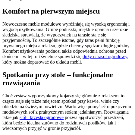
Komfort na pierwszym miejscu
Nowoczesne meble modułowe wyróżniają się wysoką ergonomią i
wygodą użytkowania. Grube poduszki, miękkie oparcia i szerokie
siedziska sprawiają, że wypoczynek na tarasie staje się
przyjemnością. To szczególnie istotne, gdy taras pełni funkcję
prywatnego miejsca relaksu, gdzie chcemy spędzać długie godziny.
Komfort użytkowania podnosi także odpowiednia ochrona przed
słońcem – w tej roli świetnie sprawdzi się
duży parasol ogrodowy
,
który można dopasować do układu mebli.
Spotkania przy stole – funkcjonalne
rozwiązania
Choć zestaw wypoczynkowy kojarzy się głównie z relaksem, to
często staje się także miejscem spotkań przy kawie, winie czy
obiedzie na świeżym powietrzu. Warto więc pomyśleć o połączeniu
modułowych sof z praktycznym stołem jadalnianym. Rozwiązania
takie jak
stół i krzesła ogrodowe
pozwalają stworzyć przestrzeń,
która będzie idealna zarówno do rodzinnych posiłków, jak i
wieczornych przyjęć w gronie przyjaciół.