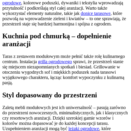
ogrodowe
, kolorowe poduszki, dywaniki i tekstylia wprowadzają
przytulność i podkreślają styl całej aranżacji. Warto także
wykorzystać elementy naturalne, takie jak
donice tarasowe
, które
pozwolą na wprowadzenie zieleni i kwiatów – to one sprawiają, że
przestrzeń staje się bardziej harmonijna i spójna z ogrodem.
Kuchnia pod chmurką – dopełnienie
aranżacji
Taras z zestawem modułowym może pełnić także rolę kulinarnego
centrum. Instalacja
grilla ogrodowego
sprawi, że przestrzeń stanie
się miejscem niezapomnianych spotkań i biesiad. Grillowanie w
otoczeniu wygodnych sof i miękkich poduszek nada tarasowi
wyjątkowego charakteru, łącząc komfort wypoczynku z kulinarną
pasją.
Styl dopasowany do przestrzeni
Zaletą mebli modułowych jest ich uniwersalność – pasują zarówno
do przestrzeni nowoczesnych, minimalistycznych, jak i klasycznych
czy resortowych aranżacji. Dzięki szerokiej gamie wzorów i
kolorów można dopasować je do każdej koncepcji tarasu.
Uzupełnieniem aranżacji mogą być
leżaki ogrodowe
, które