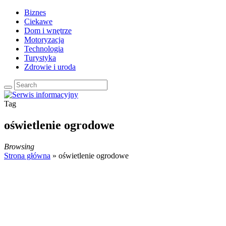
Biznes
Ciekawe
Dom i wnętrze
Motoryzacja
Technologia
Turystyka
Zdrowie i uroda
Tag
oświetlenie ogrodowe
Browsing
Strona główna
»
oświetlenie ogrodowe