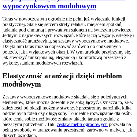
wypoczynkowym modułowym
Taras w nowoczesnym ogrodzie nie pełni już wyłącznie funkcji
praktycznej. Staje się sercem strefy relaksu, miejscem spotkań,
jadalnią pod chmurką i prywatnym salonem na świeżym powietrzu.
Jednym z najciekawszych rozwiązań, które łączą wygodę, estetykę i
elastyczność aranżacyjną, są zestawy wypoczynkowe modułowe.
Dzięki nim taras można dopasować zarówno do codziennych
potrzeb, jak i wyjątkowych okazji. W tym artykule przyjrzymy się,
jak stworzyć funkcjonalną, elegancką i komfortową przestrzeń z
wykorzystaniem modułowych rozwiązań.
Elastyczność aranżacji dzięki meblom
modułowym
Zestawy wypoczynkowe modułowe składają się z pojedynczych
elementów, które można dowolnie ze sobą łączyć. Oznacza to, że w
zależności od okazji możemy stworzyć przestronny narożnik, kilka
oddzielnych foteli czy długą sofę. To idealne rozwiązanie dla osób,
które cenią sobie możliwość zmiany układu tarasu zgodnie z
bieżącymi potrzebami. Taki
zestaw mebli ogrodowych
pozwala na
pełną swobodę w aranżowaniu przestrzeni, zarówno w małych, jak i
dużych ogrodach.