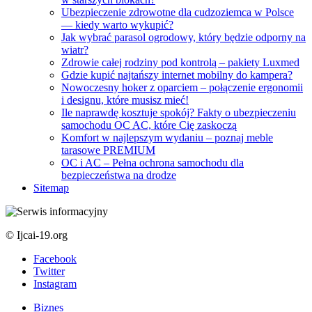
Ubezpieczenie zdrowotne dla cudzoziemca w Polsce
— kiedy warto wykupić?
Jak wybrać parasol ogrodowy, który będzie odporny na
wiatr?
Zdrowie całej rodziny pod kontrolą – pakiety Luxmed
Gdzie kupić najtańszy internet mobilny do kampera?
Nowoczesny hoker z oparciem – połączenie ergonomii
i designu, które musisz mieć!
Ile naprawdę kosztuje spokój? Fakty o ubezpieczeniu
samochodu OC AC, które Cię zaskoczą
Komfort w najlepszym wydaniu – poznaj meble
tarasowe PREMIUM
OC i AC – Pełna ochrona samochodu dla
bezpieczeństwa na drodze
Sitemap
© Ijcai-19.org
Facebook
Twitter
Instagram
Biznes