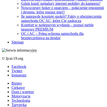
Gdzie kupić najtańszy internet mobilny do kampera?
Nowoczesny hoker z oparciem – połączenie ergonomii
i designu, które musisz mieć!
Ile naprawdę kosztuje spokój? Fakty o ubezpieczeniu
samochodu OC AC, które Cię zaskoczą
Komfort w najlepszym wydaniu – poznaj meble
tarasowe PREMIUM
OC i AC – Pełna ochrona samochodu dla
bezpieczeństwa na drodze
Sitemap
© Ijcai-19.org
Facebook
Twitter
Instagram
Biznes
Ciekawe
Dom i wnętrze
Motoryzacja
Technologia
Turystyka