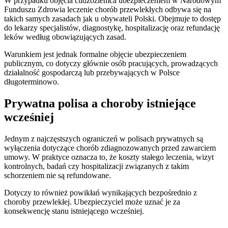
W przypadku objęcia cudzoziemca ubezpieczeniem w Narodowym
Funduszu Zdrowia leczenie chorób przewlekłych odbywa się na
takich samych zasadach jak u obywateli Polski. Obejmuje to dostęp
do lekarzy specjalistów, diagnostykę, hospitalizację oraz refundację
leków według obowiązujących zasad.
Warunkiem jest jednak formalne objęcie ubezpieczeniem
publicznym, co dotyczy głównie osób pracujących, prowadzących
działalność gospodarczą lub przebywających w Polsce
długoterminowo.
Prywatna polisa a choroby istniejące
wcześniej
Jednym z najczęstszych ograniczeń w polisach prywatnych są
wyłączenia dotyczące chorób zdiagnozowanych przed zawarciem
umowy. W praktyce oznacza to, że koszty stałego leczenia, wizyt
kontrolnych, badań czy hospitalizacji związanych z takim
schorzeniem nie są refundowane.
Dotyczy to również powikłań wynikających bezpośrednio z
choroby przewlekłej. Ubezpieczyciel może uznać je za
konsekwencję stanu istniejącego wcześniej.