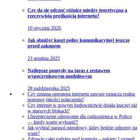
Czy da się odczuć różnicę między teoretyczną a
rzeczywistą prędkością internetu?
10 stycznia 2026
Jak obniżyć koszt polisy komunikacyjnej jeszcze
przed zakupem
23 grudnia 2025
Najlepsze pomysły na taras z zestawem
wypoczynkowym modułowym
28 października 2025
Czy zmiana operatora internetu zawsze oznacza realną
poprawę jakości połączenia?
Czy internet w nowym budownictwie działa inaczej niż
w starszych blokach?
Ubezpieczenie zdrowotne dla cudzoziemca w Polsce
— kiedy warto wykupić?
Jak wybrać parasol ogrodowy, który będzie odporny na
wiatr?
Zdrowie całej rodziny pod kontrolą – pakiety Luxmed